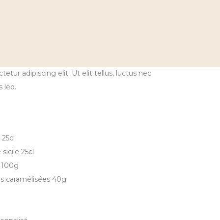
tur adipiscing elit. Ut elit tellus, luctus nec
 leo.
 25cl
sicile 25cl
l 100g
s caramélisées 40g