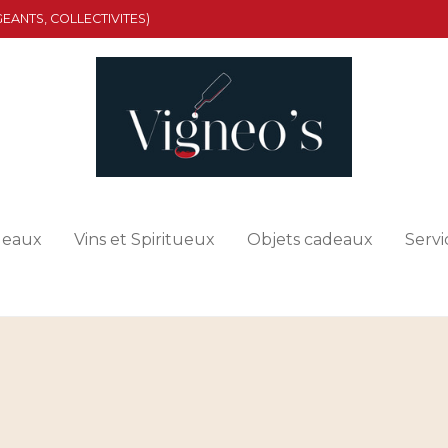
EANTS, COLLECTIVITES)
deaux
Vins et Spiritueux
Objets cadeaux
Servi