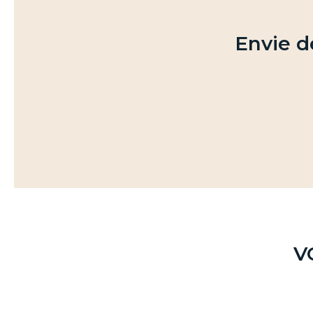
Envie de
V