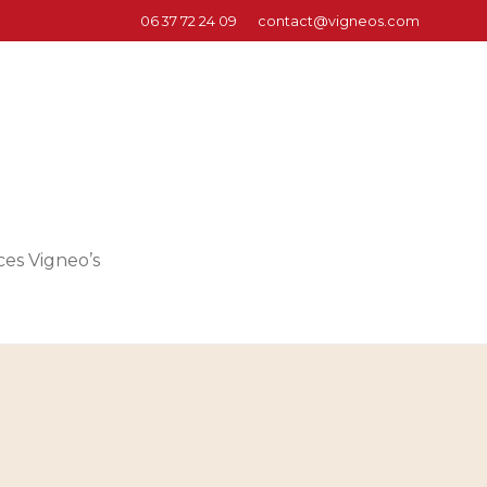
06 37 72 24 09
contact@vigneos.com
ces Vigneo’s